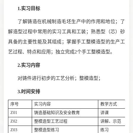
1.实习目标
了解铸造
在机械制造毛坯生产中的作用和地位；了
解造型过程中常用的实习工具和工装；熟悉
型
（
芯
）
砂
具备的主要性能及其组成
；
掌握手工
整模
造型的
生产工
艺过程、特点和应用
；
独立完成
2
个手工整模造型。
2.实习内容
对铸件进行初步的工艺分析
；整模
造型
；
3.时间安排
序号
实习内容
教学方式
Z01
铸造基础知识及安全教育
讲课
Z02
整模造型工艺过程
讲解、示范
Z03
整模造型练习
练习