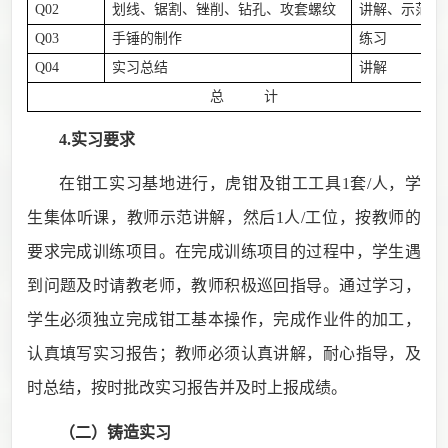
Q02
划线、锯割、锉削、钻孔、攻套螺纹
讲解、示范
Q03
手锤的制作
练习
Q04
实习总结
讲解
总 计
4.实习要求
在钳工实习基地进行，虎钳及钳工工具
1
套
/
人，学
生集体听课，教师示范讲解，然后
1
人
/
工位，按教师的
要求完成训练项目。在完成训练项目的过程中，学生遇
到问题及时请教老师，教师积极巡回指导。通过学习，
学生必须独立完成钳工基本
操作
，完成作业件的加工，
认真填写实习报告；教师必须认真讲解，耐心指导，及
时总结，按时批改实习报告并及时上报成绩。
（二）铸造
实习