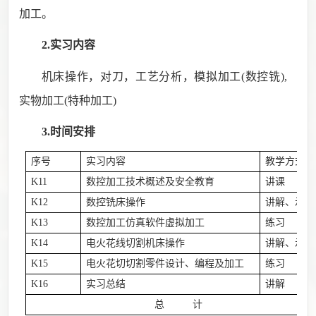
加工。
2.实习内容
机床操作，对刀，工艺分析，模拟加工
(
数控铣
),
实物加工
(
特种加工
)
3.时间安排
序号
实习内容
教学方式
K11
数控加工技术概述
及安全教育
讲课
K12
数控铣床操作
讲解、示范
K13
数控加工仿真软件虚拟加工
练习
K14
电火花线切割机床操作
讲解、示范
K15
电火花切切割零件设计、编程及加工
练习
K16
实习总结
讲解
总 计