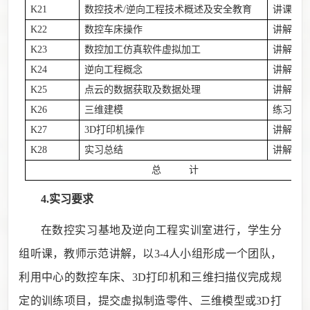
K21
数控技术
/逆向工程技术概述
及安全教育
讲课
K22
数控车床操作
讲解、
K23
数控加工仿真软件虚拟加工
讲解、
K24
逆向工程概念
讲解
K25
点云的数据获取及数据处理
讲解、
K26
三维建模
练习
K27
3D打印机操作
讲解、
K28
实习总结
讲解
总 计
4.实习要求
在数控实习基地及逆向工程实训室进行，学生分
组听课，教师示范讲解，以
3-4
人小组形成一个团队，
利用中心的数控车床、
3D
打印机和三维扫描仪完成规
定的训练项目，
提交虚拟制造零件、
三维模型或
3D
打