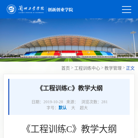
>
>
>
首页
工程训练中心
教学管理
正文
《工程训练C》教学大纲
日期：2019-10-28
来源：
浏览次数：
281
字号：
默认
大
超大
《
工程训练
C
》教学大纲