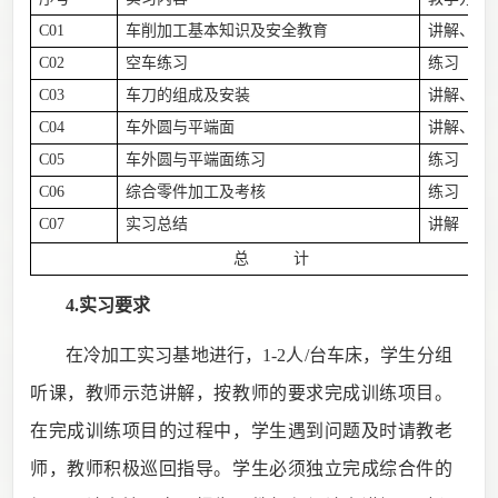
C01
车削加工基本知识及安全教育
讲解、示
C02
空车练习
练习
C03
车刀的组成及安装
讲解、示
C04
车外圆与平端面
讲解、示
C05
车外圆与平端面练习
练习
C06
综合零件加工及考核
练习
C07
实习总结
讲解
总 计
4.实习要求
在冷加工实习基地进行，
1-2
人
/
台车床，学生分组
听课，教师示范讲解，按教师的要求完成训练项目。
在完成训练项目的过程中，学生遇到问题及时请教老
师，教师积极巡回指导。学生必须独立完成综合件的