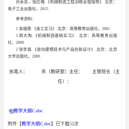
孙永吉
，张红梅
.《机械制造工程训练全程指导》.
北京：
电子工业出版社，
2015.
参考资料：
1
.
金禧德
.《金工实习》.
北京：
高等教育出版社，
2001.
3.
周大恂
.《机械制造基础实习》.
北京：
高等教育出版
社，
2000.
2.张学昌.《逆向建模技术与产品创新设计》.
北京：
北京
大学出版社，
2009.
执笔人：
系（教研室）主任：
主管院长（主
任）：
教学大纲C.doc
附件【
教学大纲C.doc
】已下载
52
次