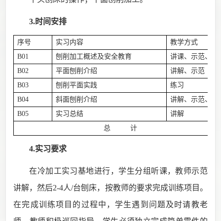
3.时间安排
序号
实习内容
教学方式
B01
刨削加工概述及安全教育
讲课
、
示范、练
B02
平面刨削介绍
讲解、示范
B03
刨削平面实践
练习
B04
斜面刨削介绍
讲解、示范、练
B05
实习总结
讲解
总 计
4.实习要求
在冷加工实习基地进行，学生分组听课，教师示范
讲解，然后
2-4
人
/
台刨床，按教师的要求完成训练项目。
在完成训练项目的过程中，学生遇到问题及时请教老