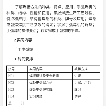
了解焊接方法的种类、特点、应用；手弧焊机的
种类、结构、性能和使用；掌握焊接生产工艺过程、
特点和应用；结构钢焊条的种类、牌号及应用；焊条
电弧焊焊接工艺参数的确定；掌握手弧焊机的调整；
手弧焊的操作要点；独立完成手弧焊的平焊。
2.实习内容
手工电弧焊
3.
时间安排
序号
实习内容
教学方式
H01
焊接
概述
及安全教育
讲课
1
H02
焊条电弧焊介绍
讲解、示范
0
H03
焊条电弧焊实践
练习
5.
H04
实习总结
讲解
0
总 计
7