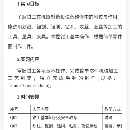
1.实习目标
了解钳工在机器制造和设备维修中的地位与作用；
能选用划线、锯割、锉削、钻孔、攻丝、套丝等加工的
工具、量具、夹具。掌握钳工基本操作，根据简单零件
图制作工件。
2.实习内容
掌握钳工各项基本操作；完成简单零件机械加工
工艺制定；独立完成手锤的制作
(
规格：
12mm
×
12mm
×
50mm)
。
3.时间安排
序号
实习内容
教学方式
Q01
钳工基本知识及安全教育
讲课
Q02
划线、锯割、锉削、钻孔、攻套螺纹
讲解、示范