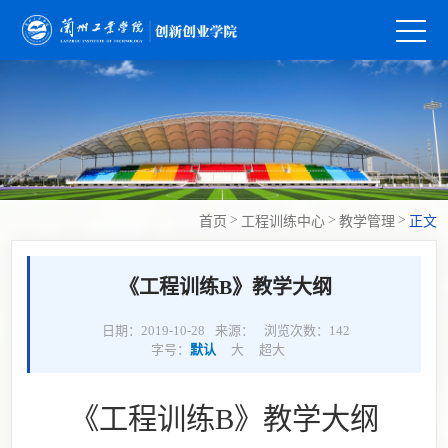
>
>
>
首页
工程训练中心
教学管理
正文
《工程训练B》教学大纲
日期：2019-10-28
来源：
浏览次数：
142
字号：
默认
大
超大
《
工程训练
B
》教学大纲