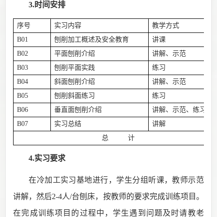
3.时间安排
序号
实习内容
教学方式
B01
刨削加工概述及安全教育
讲课
B02
平面刨削介绍
讲解、示范
B03
刨削平面实践
练习
B04
斜面刨削介绍
讲解、示范
B05
刨削斜面练习
练习
B06
垂直面刨削介绍
讲解、示范、练习
B07
实习总结
讲解
总 计
4.实习要求
在冷加工实习基地进行，学生分组听课，教师示范
讲解，然后
2-4
人
/
台刨床，按教师的要求完成训练项目。
在完成训练项目的过程中，学生遇到问题及时请教老