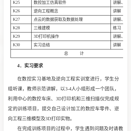
K25
数控加工仿真软件
讲解、示
K26
逆向工程概念
讲解
K27
点云的数据获取及数据处理
讲解、示
K28
三维建模
练习
K29
3D打印机操作
讲解、示
K30
实习总结
讲解
总 计
4．实习要求
在数控实习基地及逆向工程实训室进行，学生分
组听课，教师示范讲解，以
3-4
人小组形成一个团队，
利用中心的数控车床、
3D
打印机和三维扫描仪完成规
定的训练项目，提交自己设计加工的数控车零件、逆
向工程三维模型及
3D
打印实物。
在完成训练项目的过程中，学生遇到问题及时请教