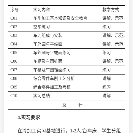
序号
实习内容
教学方式
C01
车削加工基本知识及安全教育
讲解、示范
C02
空车练习
练习
C03
车刀组成与安装
讲解、示范、练
C04
车外圆与平端面
讲解、示范
C05
车外圆与平端面练习
练习
C06
车槽及车圆锥面
讲解、示范
C07
车槽及车圆锥面练习
练习
C08
综合零件车削工艺分析
讲解
C09
综合零件加工及考核
练习
C10
实习总结
讲解
总 计
4.实习要求
在冷加工实习基地进行，
1-2
人
/
台车床，学生分组