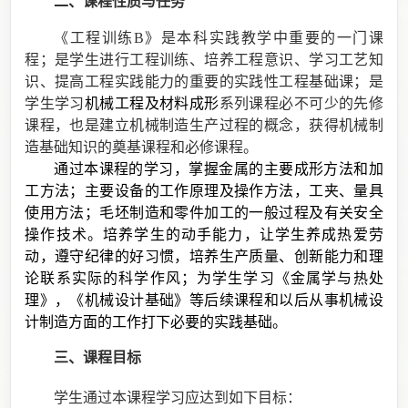
二、课程性质与任务
《工程训练
B》是本科实践教学中重要的一门课
程；是学生进行工程训练、培养工程意识、学习工艺知
识、提高工程实践能力的重要的实践性工程基础课；是
学生学习
机械工程及材料成形
系列课程必不可少的先修
课程，也是建立机械制造生产过程的概念，获得机械制
造基础知识的奠基课程和必修课程。
通过本课程的学习，掌握
金属的主要成形方法和加
工方法；主要设备的工作原理及
操作方法
，工夹、量具
使用方法；毛坯制造和零件加工的一般过程及有关安全
操作技术。培养学生的动手能力
，
让学生养成热爱劳
动，遵守
纪律
的好习惯，培养
生产质量、创新能力
和理
论联系实际的
科学
作风；为学生学习《
金属学与热处
理
》，《机械设计
基础
》等后续课程和以后从事机械设
计制造方面的工作打下必要的实践基础
。
三、课程目标
学生通过本课程学习应达到如下目标：