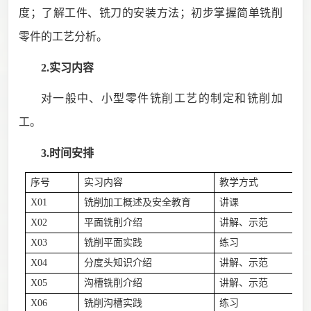
度；了解工件、铣刀的安装方法；初步掌握简单铣削
零件的工艺分析。
2.实习内容
对一般中、小型零件铣削工艺的制定和铣削加
工。
3.时间安排
序号
实习内容
教学方式
X01
铣削加工概述及安全教育
讲课
X02
平面铣削介绍
讲解、示范
X03
铣削平面实践
练习
X04
分度头知识介绍
讲解、示范
X05
沟槽铣削介绍
讲解、示范
X06
铣削沟槽实践
练习