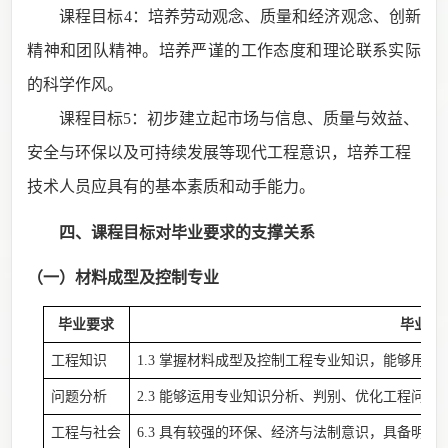
课程目标
4：培养劳动观
念
、
质量和经济观念、
创新
精神
和团队精神
。培养严谨的工作态度和理论联系实际
的科学作风
。
课程目标
5：
初步建立起市场与信息、质量与效益、
安全与环保以及可持续发展等现代工程意识，培养
工程
技术人员应具有的基本素质和
动手能力。
四、
课程目标对毕业要求的支撑关系
（一）
材料成型及控制专业
毕业要求
毕业要
工程知识
1.3 掌握材料成型及控制工程专业知识，能够用
问题分析
2.3 能够运用专业知识分析、判别、优化工程问
工程与社会
6.3 具有较强的环保、经济与法制意识，具备明