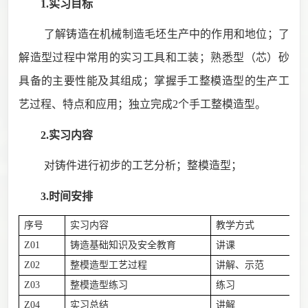
1.实习目标
了解铸造
在机械制造毛坯生产中的作用和地位；了
解造型过程中常用的实习工具和工装；熟悉
型
（
芯
）
砂
具备的主要性能及其组成
；
掌握手工
整模
造型的
生产工
艺过程、特点和应用
；
独立完成
2
个手工整模造型。
2.实习内容
对铸件进行初步的工艺分析
；整模
造型
；
3.时间安排
序号
实习内容
教学方式
Z01
铸造基础知识及安全教育
讲课
0
Z02
整模造型工艺过程
讲解、示范
0
Z03
整模造型练习
练习
5
Z04
实习总结
讲解
0