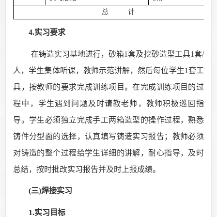
总 计
7
4.实习要求
在铸造实习基地进行，砂箱
1
套及挖砂造型工具
1
套
/
人，学生集体听课，教师示范讲解，然后每位学生
1
套工
具，按教师的要求完成训练项目。在完成训练项目的过
程中，学生遇到问题及时请教老师，教师积极巡回指
导。学生必须独立完成
手工两箱造型的操作
过程，
熟悉
铸件分型面的选择
，认真填写铸造实习报告；教师必须
对铸造的整个过程给学生详细的讲解，耐心指导，及时
总结，按时批改实习报告并及时上报成绩。
(三)焊接
实习
1.实习目标