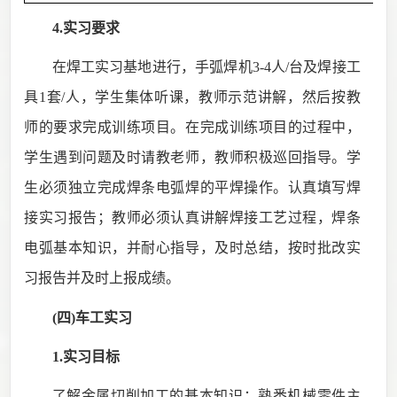
4.实习要求
在焊工实习基地进行，手弧焊机
3-4
人
/
台及焊接工
具
1
套
/
人，学生集体听课，教师示范讲解，然后按教
师的要求完成训练项目。在完成训练项目的过程中，
学生遇到问题及时请教老师，教师积极巡回指导。学
生必须独立完成焊条电弧
焊的平焊操作
。认真填写焊
接实习报告；教师必须认真讲解焊接工艺过程，焊条
电弧基本知识，并耐心指导，及时总结，按时批改实
习报告并及时上报成绩。
(四)车工
实习
1.实习目标
了解金属切削加工的基本知识；熟悉机械零件主