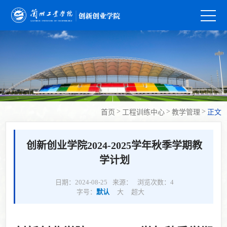
>
>
>
首页
工程训练中心
教学管理
正文
创新创业学院2024-2025学年秋季学期教
学计划
日期：2024-08-25
来源：
浏览次数：
4
字号：
默认
大
超大