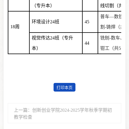
（专升本）
线切割（共10
普车—数铣、
环境设计24班
45
18周
割-铸焊（共5
视觉传达24班（专升
铣刨-数车、3
44
本）
钳工（共5天
打印本页
上一篇：创新创业学院2024-2025学年秋季学期初
教学检查