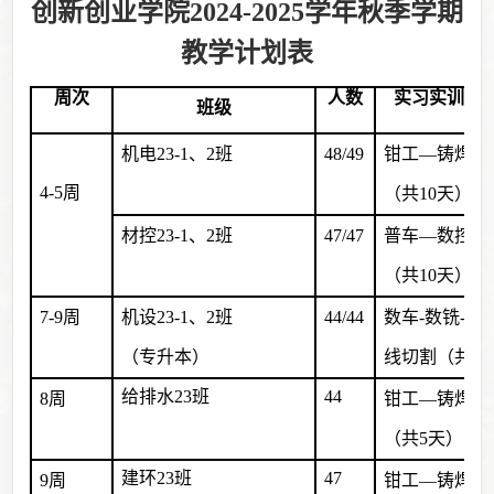
创新创业学院2
0
24
-202
5学年秋季学期
教学计划表
周次
人数
实习实训项
班级
机电23-1、2班
48/49
钳工—铸焊
4-5周
（共10天）
材控23-1、2班
47/47
普车—数控—
（共10天）
7-9周
机设23-1、2班
44/44
数车-数铣-3D
（专升本）
线切割（共15
给排水23班
44
8周
钳工—铸焊
（共5天）
建环23班
47
9周
钳工—铸焊