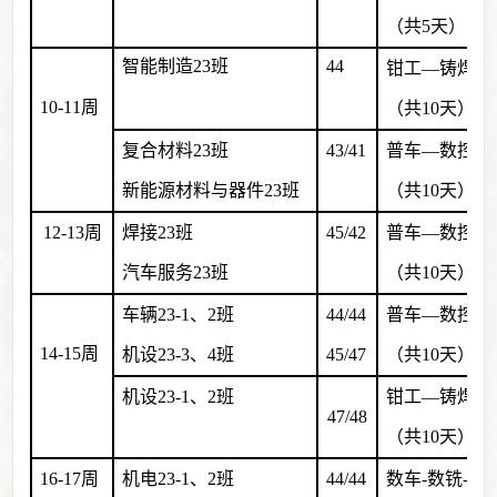
（共5天）
智能制造23班
44
钳工—铸焊
10-11周
（共10天）
复合材料23班       
43/41
普车—数控—
新能源材料与器件23班
（共10天）
12-13周
焊接23班           
45/42
普车—数控—
汽车服务23班
（共10天）
车辆23-1、2班
44/44
普车—数控—
14-15周
机设23-3、4班
45/47
（共10天）
机设23-1、2班
钳工—铸焊
47/48
（共10天）
16-17周
机电23-1、2班
44/44
数车-数铣-3D